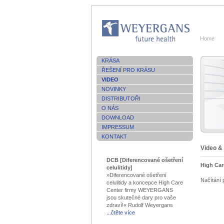
Celulitida
Home
KRÁSA
ŘEŠENÍ PRO KRÁSU
VIDEO
NOVINKY
DISTRIBUTOŘI
O NÁS
DOWNLOAD
IMPRESSUM
KONTAKT
Video &
DCB [Diferencované ošetření
High Car
celulitidy]
»Diferencované ošetření
Načítání
celulitidy a koncepce High Care
Center firmy WEYERGANS
jsou skutečné dary pro vaše
zdraví!« Rudolf Weyergans
...čtěte více