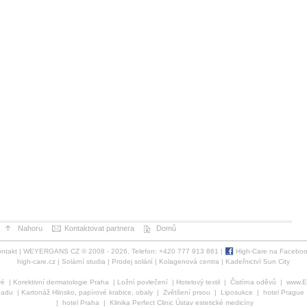
Nahoru
Kontaktovat partnera
Domů
ntakt
| WEYERGANS CZ © 2008 - 2026, Telefon: +420 777 913 861 |
High-Care na Facebo
high-care.cz
|
Solární studia
|
Prodej solárií
|
Kolagenová centra
|
Kadeřnictví Sun City
vé
|
Korektivní dermatologie Praha
|
Ložní povlečení
|
Hotelový textil
|
Čistírna oděvů
|
www.Es
padu
|
Kartonáž Hlinsko, papírové krabice, obaly
|
Zvětšení prsou
|
Liposukce
|
hotel Prague
|
hotel Praha
|
Klinika Perfect Clinic
Ústav estetické medicíny