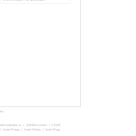
oku
the-plastika.cz
|
Zvětšení prsou
|
LASIK
|
hotel Praga
|
hotel Praha
|
hotel Prag