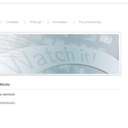
Celulitida
Přístroje
Kosmetika
Pro profesionály
 Media
e centrum
 přehrávače