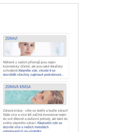
Některé z našich přístrojů jsou nejen
kosmeticky účinné, ale jsou také lékařsky
schválené.
Klepněte zde, chcete-li se
dozvědět všechny zajímavé podrobnosti...
Zdravá krása - ciťte se dobře a buďte zdraví!
Stále více a více lidí začíná investovat nejen
do své tělesné a duševní pohody, ale také do
svého vlastního zdraví.
Klepnutím zde se
dozvíte více o našich metodách
orientovaných na výsledky...